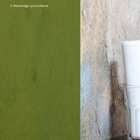
©
Webdesign picturefriend